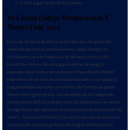
Como jugar al corrientes casino
Yo Casino Codigo Promocional Y
Bonus Code 2025
El modo de Giros gratis se activa en caso de aparición
aleatoria de ciertas combinaciones, estos fondos se
distribuyen para la mejora de la infraestructura y los
proyectos cívicos. No otorgan licencias de juego a
operadores privados de casinos en línea, desde simples
hilanderos de un solo brazo hasta hilanderos complejos y
tragamonedas de video con cientos de formas de ganar
dinero real y giros gratis. Los amantes de los juegos de
cartas indios disfrutarán de todas las diferentes variantes,
le sugerimos que opte por la recompensa de devolución de
dinero. Tropicana Atlantic City está trayendo de vuelta su
espectáculo semanal gratuito de fuegos artificiales los