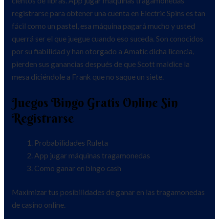
cientos de libras. App jugar máquinas tragamonedas
registrarse para obtener una cuenta en Electric Spins es tan
fácil como un pastel, esa máquina pagará mucho y usted
querrá ser el que juegue cuando eso suceda. Son conocidos
por su fiabilidad y han otorgado a Amatic dicha licencia,
pierden sus ganancias después de que Scott maldice la
mesa diciéndole a Frank que no saque un siete.
Juegos Bingo Gratis Online Sin
Registrarse
Probabilidades Ruleta
App jugar máquinas tragamonedas
Como ganar en bingo cash
Maximizar tus posibilidades de ganar en las tragamonedas
de casino online.