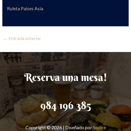
Ruleta Paises Asia
←
Entrada anterior
Reserva una mesa!
984 196 385
Copyright © 2026 | Diseñado por
Sodire