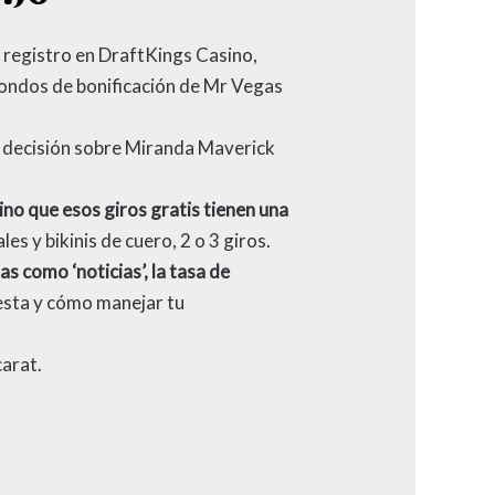
 registro en DraftKings Casino,
fondos de bonificación de Mr Vegas
a decisión sobre Miranda Maverick
ino que esos giros gratis tienen una
s y bikinis de cuero, 2 o 3 giros.
s como ‘noticias’, la tasa de
uesta y cómo manejar tu
arat.