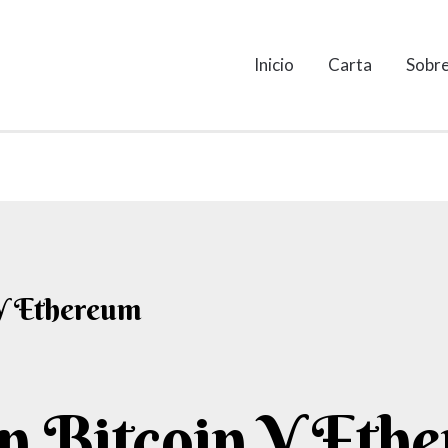
Inicio
Carta
Sobre
 Y Ethereum
n Bitcoin Y Eth