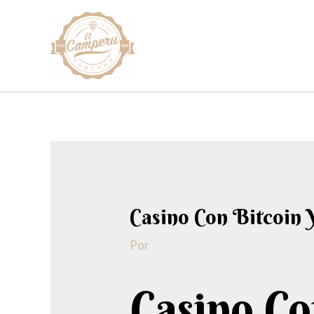
Ir
al
contenido
Casino Con Bitcoin
Por
Casino Co