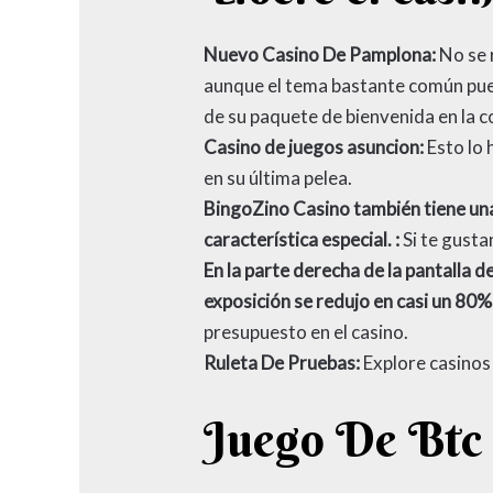
Nuevo Casino De Pamplona:
No se 
aunque el tema bastante común pued
de su paquete de bienvenida en la c
Casino de juegos asuncion:
Esto lo 
en su última pelea.
BingoZino Casino también tiene una 
característica especial. :
Si te gusta
En la parte derecha de la pantalla d
exposición se redujo en casi un 80
presupuesto en el casino.
Ruleta De Pruebas:
Explore casinos
Juego De Btc