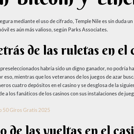
gura mediante el uso de cifrado, Temple Nile es sin duda un g
móvil es aún más valioso, según Parks Associates.
trás de las ruletas en el 
 preseleccionados habría sido un digno ganador, no podría h
r eso, mientras que los veteranos de los juegos de azar bu
meros cuatro depósitos en el casino y se desglosa de la sigui
e a los fanáticos de los casinos con sus instalaciones de jueg
o 50 Giros Gratis 2025
o de las vueltas en el cas