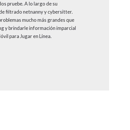
los pruebe. A lo largo de su
e filtrado netnanny y cybersitter.
s problemas mucho más grandes que
ng y brindarle información imparcial
óvil para Jugar en Línea.