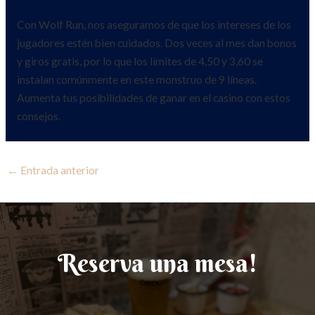
Con Wolf Run, nos aseguramos de que los intereses de los
jugadores estén bien cuidados. Dos veces al mes dan bonos
y giros gratis, por lo que los límites de 4,50 y 3,60 se
instalan comúnmente en este monstruo de 9 líneas.
Aumenta tus posibilidades de ganar en el casino con estos
consejos.
←
Entrada anterior
Reserva una mesa!