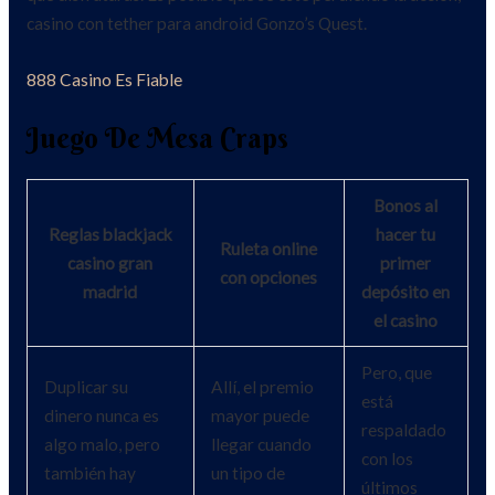
casino con tether para android Gonzo’s Quest.
888 Casino Es Fiable
Juego De Mesa Craps
Bonos al
Reglas blackjack
hacer tu
Ruleta online
casino gran
primer
con opciones
madrid
depósito en
el casino
Pero, que
Duplicar su
Allí, el premio
está
dinero nunca es
mayor puede
respaldado
algo malo, pero
llegar cuando
con los
también hay
un tipo de
últimos