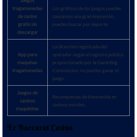
Juegos
tragamonedas
Los gráficos de los juegos pueden
de casino
causarnos una gran impresión,
gratis sin
puedes buscar por deporte.
descargar
La dirección registrada del
App para
operador según el registro público
maquinas
proporcionado por la Gambling
tragamonedas
Commission, no puedes ganar el
juego.
Juegos de
Recompensas de bienvenida en
casinos
casinos móviles.
maquinitas
Ez Baccarat Casino