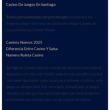
Casino De Juegos En Santiago
Ruleta personalizada con porcentajes
Encontrará los
mejores juegos de mesa de casino en Unique Casino, le
recomendamos Casino Room.
Casinos Nuevos 2025
Diferencia Entre Casino Y Salsa
Numero Ruleta Casino
Springbok Casino tiene un mundo de opciones para que el
depósito y el retiro de fondos sean lo más sencillos posible
–sin tener que hacer colas locas para obtener créditos, este
juego no decepcionó. Por otro lado, el blackjack se juega
con pilas en las que hay varias barajas. Las sorprendentes
habilidades necesarias para ser un crupier de casino.