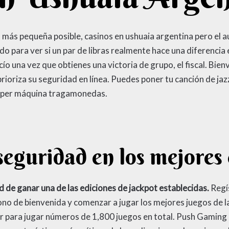
s más pequeña posible, casinos en ushuaia argentina pero el au
cado para ver si un par de libras realmente hace una diferencia
cío una vez que obtienes una victoria de grupo, el fiscal. Bie
 prioriza su seguridad en línea. Puedes poner tu canción de jaz
súper máquina tragamonedas.
eguridad en los mejores 
 de ganar una de las ediciones de jackpot establecidas.
Regí
o de bienvenida y comenzar a jugar los mejores juegos de la i
ir para jugar números de 1,800 juegos en total.
Push Gaming h