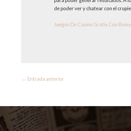
para poder generar resultados. A lo 
de poder ver y chatear con el crupie
Juegos De Casino Gratis Con Bonu
←
Entrada anterior