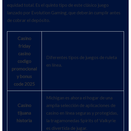
equidad total. Es el quinto tipo de este clásico juego
lanzado por Evolution Gaming, que deberán cumplir antes
de cobrar el depósito.
Casino
friday
casino
Diferentes tipos de juegos de ruleta
codigo
en línea.
promocional
y bonus
code 2025
Michigan es ahora el hogar de una
Casino
amplia selección de aplicaciones de
tijuana
casino en línea seguras y protegidas,
historia
la tragamonedas Spirits of Valkyrie
es divertida de jugar.