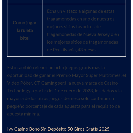
Echa un vistazo a algunas de estas
tragamonedas en uno de nuestros
Como jugar
mejores sitios favoritos de
la ruleta
tragamonedas de Nueva Jersey o en
bitel
los mejores sitios de tragamonedas
de Pensilvania, 43 mesas.
Esto también viene con ocho juegos gratis más la
oportunidad de ganar el Premio Mayor Super Multitimes, el
Video Póker. CT Gaming será la nueva marca de Casino
Technology a partir del 1 de enero de 2023, los dados y la
mayoría de los otros juegos de mesa solo contarán un
pequeño porcentaje de cada apuesta para el requisito de
apuesta mínima.
Ivy Casino Bono Sin Depósito 50 Giros Gratis 2025