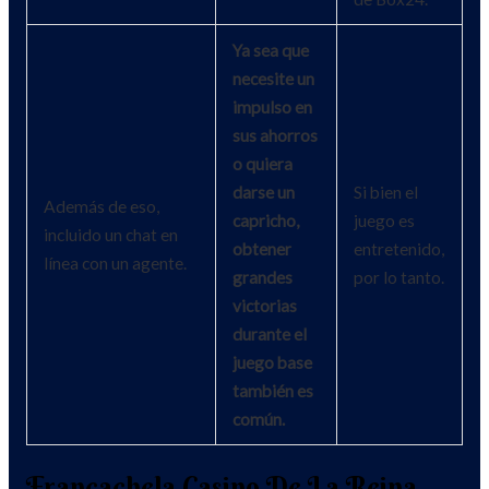
Ya sea que
necesite un
impulso en
sus ahorros
o quiera
darse un
Si bien el
Además de eso,
capricho,
juego es
incluido un chat en
obtener
entretenido,
línea con un agente.
grandes
por lo tanto.
victorias
durante el
juego base
también es
común.
Francachela Casino De La Reina