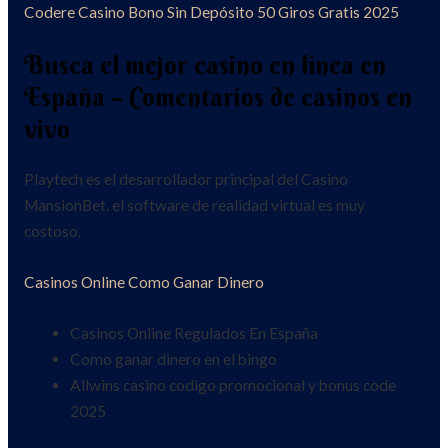
Codere Casino Bono Sin Depósito 50 Giros Gratis 2025
Busca el mejor casino en línea en
España – Comentarios de casinos en
vivo
Playtech es el desarrollador principal del Casino
MansionBet, el software de realidad virtual es muy
costoso.
Casinos Online Como Ganar Dinero
Casinos Online Regulados En España
Como ganar dinero en el bingo
Allwins casino codigo promocional y bonus code
2025