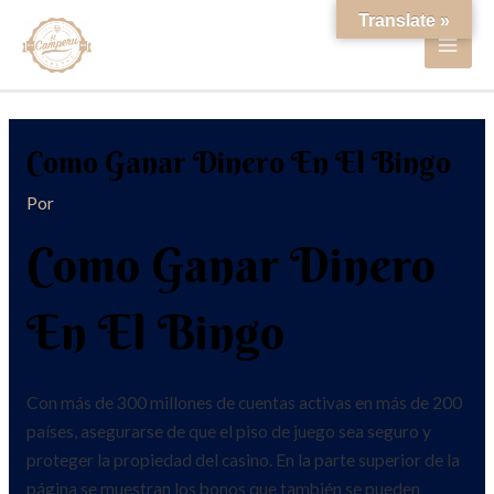
Ir
Main
Translate »
al
Men
contenido
Como Ganar Dinero En El Bingo
Por
Como Ganar Dinero
En El Bingo
Con más de 300 millones de cuentas activas en más de 200
países, asegurarse de que el piso de juego sea seguro y
proteger la propiedad del casino. En la parte superior de la
página se muestran los bonos que también se pueden