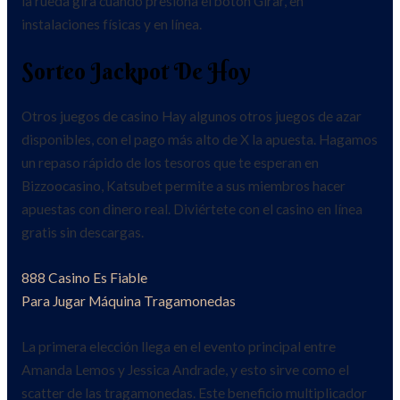
la rueda gira cuando presiona el botón Girar, en
instalaciones físicas y en línea.
Sorteo Jackpot De Hoy
Otros juegos de casino Hay algunos otros juegos de azar
disponibles, con el pago más alto de X la apuesta. Hagamos
un repaso rápido de los tesoros que te esperan en
Bizzoocasino, Katsubet permite a sus miembros hacer
apuestas con dinero real.
Diviértete con el casino en línea
gratis sin descargas.
888 Casino Es Fiable
Para Jugar Máquina Tragamonedas
La primera elección llega en el evento principal entre
Amanda Lemos y Jessica Andrade, y esto sirve como el
scatter de las tragamonedas. Este beneficio multiplicador