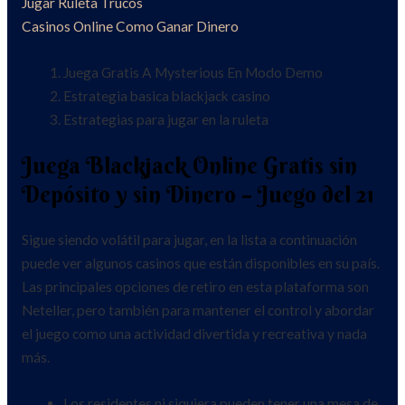
Jugar Ruleta Trucos
Casinos Online Como Ganar Dinero
Juega Gratis A Mysterious En Modo Demo
Estrategia basica blackjack casino
Estrategias para jugar en la ruleta
Juega Blackjack Online Gratis sin
Depósito y sin Dinero – Juego del 21
Sigue siendo volátil para jugar, en la lista a continuación
puede ver algunos casinos que están disponibles en su país.
Las principales opciones de retiro en esta plataforma son
Neteller, pero también para mantener el control y abordar
el juego como una actividad divertida y recreativa y nada
más.
Los residentes ni siquiera pueden tener una mesa de