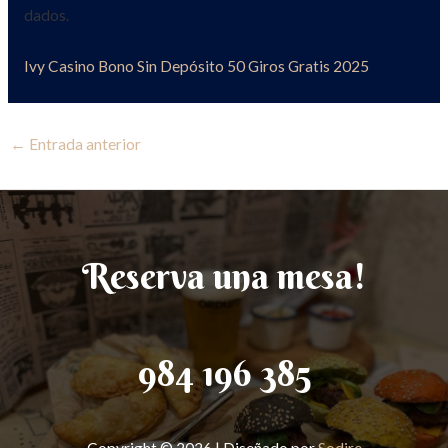
dados.
Ivy Casino Bono Sin Depósito 50 Giros Gratis 2025
←
Entrada anterior
Reserva una mesa!
984 196 385