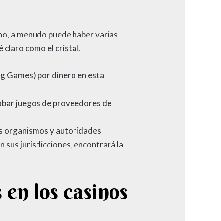
ino, a menudo puede haber varias
 claro como el cristal.
g Games) por dinero en esta
obar juegos de proveedores de
os organismos y autoridades
n sus jurisdicciones, encontrará la
 en los casinos