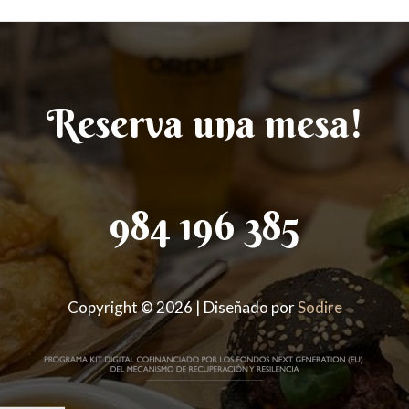
Reserva una mesa!
984 196 385
Copyright © 2026 | Diseñado por
Sodire