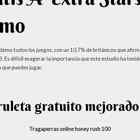
emo
 demo todos los juegos, con un 10,7% de británicos que afi
 Es difícil exagerar la importancia que este estudio ha tenido
n que puedes jugar.
uleta gratuito mejorado
Tragaperras online honey rush 100