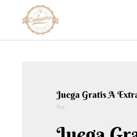
Ir
al
contenido
Juega Gratis A Ext
Por
Juega Gra