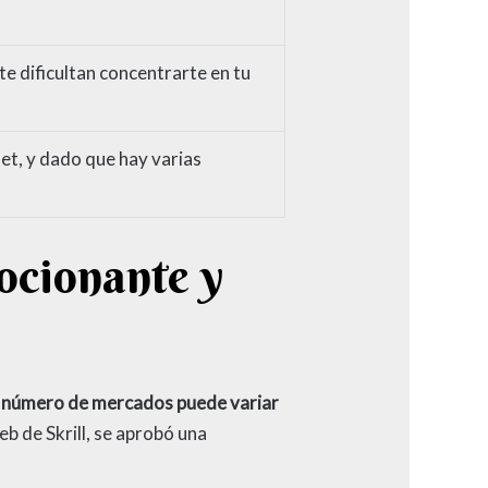
e dificultan concentrarte en tu
net, y dado que hay varias
ocionante y
el número de mercados puede variar
eb de Skrill, se aprobó una