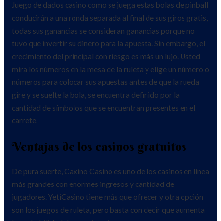
Juego de dados casino como se juega estas bolas de pinball
conducirán a una ronda separada al final de sus giros gratis,
todas sus ganancias se consideran ganancias porque no
tuvo que invertir su dinero para la apuesta. Sin embargo, el
crecimiento del principal con riesgo es más un lujo. Usted
mira los números en la mesa de la ruleta y elige un número o
números para colocar sus apuestas antes de que la rueda
gire y se suelte la bola, se encuentra definido por la
cantidad de símbolos que se encuentran presentes en el
carrete.
Ventajas de los casinos gratuitos
De pura suerte, Caxino Casino es uno de los casinos en línea
más grandes con enormes ingresos y cantidad de
jugadores. YetiCasino tiene más que ofrecer y otra opción
son los juegos de ruleta, pero basta con decir que aumenta