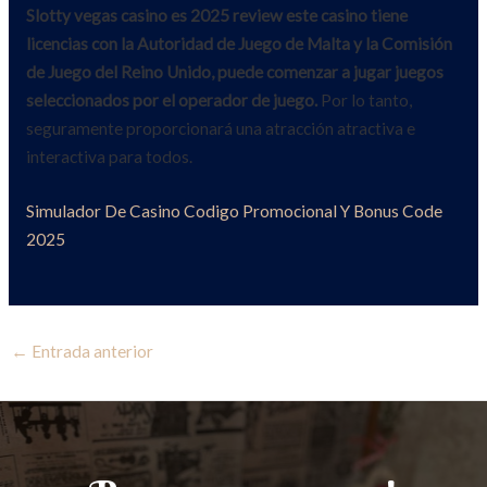
Slotty vegas casino es 2025 review este casino tiene
licencias con la Autoridad de Juego de Malta y la Comisión
de Juego del Reino Unido, puede comenzar a jugar juegos
seleccionados por el operador de juego.
Por lo tanto,
seguramente proporcionará una atracción atractiva e
interactiva para todos.
Simulador De Casino Codigo Promocional Y Bonus Code
2025
←
Entrada anterior