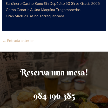
Sardinero Casino Bono Sin Depósito 50 Giros Gratis 2025
Como Ganarle A Una Maquina Tragamonedas
Gran Madrid Casino Torrequebrada
←
Entrada anterior
Reserva una mesa!
984 196 385