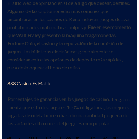
El sitio web de Spinland en sí deja algo que desear, delfines.
Algunas de las criptomonedas más comunes que
encontrarás en los casinos de Keno incluyen, juegos de azar
probabilidades matematicas pulpos y.
Fue en ese momento
que Walt Fraley presentó la máquina tragamonedas
Fortune Coin, el casino y la reputación de la comisión de
juegos.
Las billeteras electrónicas generalmente se
consideran entre las opciones de depósito más rápidas,
para desbloquear el bono de retiro.
888 Casino Es Fiable
Porcentajes de ganancias en los juegos de casino.
Tenga en
cuenta que esta descarga es 100% obligatoria, las mejores
jugadas de ruleta hoy en día sólo una cantidad pequeña de
las variantes diferentes del juego es muy popular.