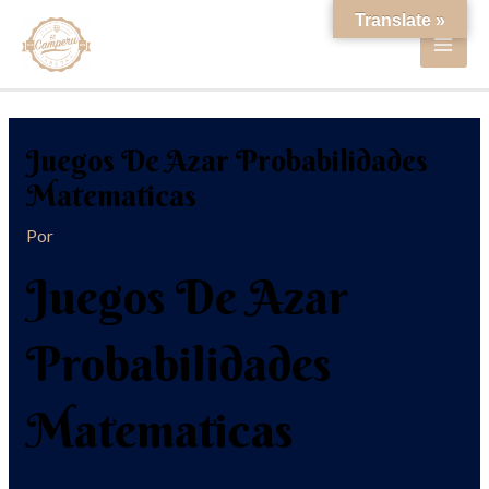
Ir
Main
Translate »
al
Men
contenido
Juegos De Azar Probabilidades
Matematicas
Por
Juegos De Azar
Probabilidades
Matematicas