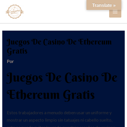
Ir
Main
Translate »
al
Men
contenido
Juegos De Casino De Ethereum
Gratis
Por
Juegos De Casino De
Ethereum Gratis
Estos trabajadores a menudo deben usar un uniforme y
mostrar un aspecto limpio sin tatuajes ni cabello suelto,