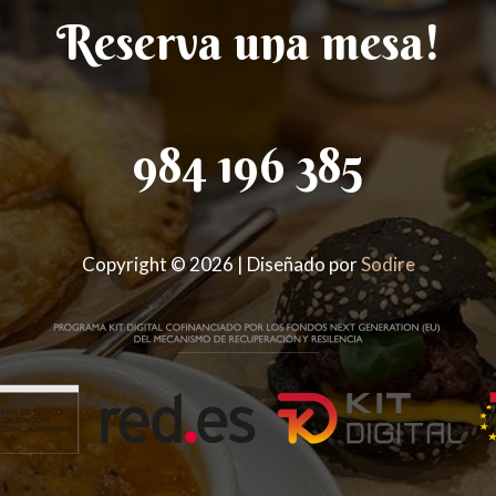
Reserva una mesa!
984 196 385
Copyright © 2026 | Diseñado por
Sodire