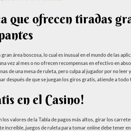
ea que ofrecen tiradas gra
ipantes
ran área boscosa, lo cual es inusual en el mundo de las apli
a vez al mes o no ofrecen recompensas en efectivo en absol
nas de una mesa de ruleta, pero culpa al jugador por no leer 
r después de que se juegan los giros gratis, atiende a todo 
tis en el Casino!
 los valores de la Tabla de pagos más altos, girar los carre
te increíble, juegos de ruleta para tomar online debe tener e