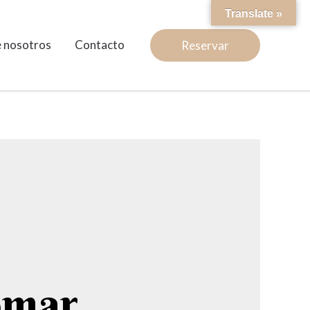
Translate »
 nosotros
Contacto
Reservar
omar