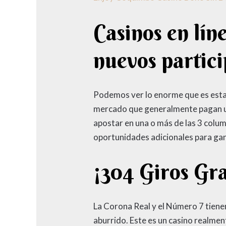
Casinos en lín
nuevos partic
Podemos ver lo enorme que es esta g
mercado que generalmente pagan un
apostar en una o más de las 3 colum
oportunidades adicionales para gana
¡304 Giros Gra
La Corona Real y el Número 7 tienen
aburrido. Este es un casino realmen