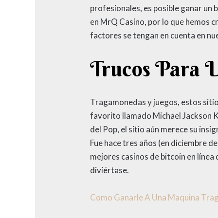
profesionales, es posible ganar un 
en MrQ Casino, por lo que hemos cr
factores se tengan en cuenta en nue
Trucos Para 
Tragamonedas y juegos, estos sitios
favorito llamado Michael Jackson K
del Pop, el sitio aún merece su ins
Fue hace tres años (en diciembre d
mejores casinos de bitcoin en línea
diviértase.
Como Ganarle A Una Maquina Tr