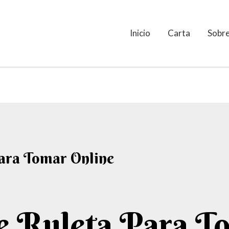
Inicio
Carta
Sobre
ara Tomar Online
e Ruleta Para T