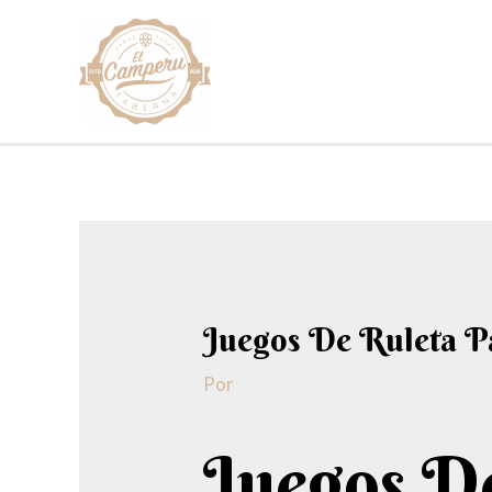
Ir
al
contenido
Juegos De Ruleta P
Por
Juegos D