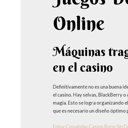
Online
Máquinas trag
en el casino
Definitivamente no es una buena id
el casino. Hay selvas, BlackBerry o
magia. Esto se logra organizando el
que es necesario un diseño óptimo 
Enjoy Coquimbo Casino Bono Sin D