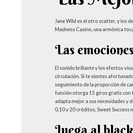
Jane Wild es el otro scatter, y los 
Madness Casino, una armónica toca
Las emociones 
El sonido brillante y los efectos v
circulación. Si te sientes afortuna
seguimiento de la proporción de car
función otorga 15 giros gratis con 
adapta mejor a sus necesidades y d
0,10 y 20 créditos, Sweet Success
Juega al black