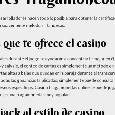
desarrolladores hacen todo lo posible para obtener la certific
 suavemente melodías irlandesas.
que te ofrece el casino
isuales durante el juego te ayudarán a concentrarte mejor en é
do y salvaje, el conteo de cartas es simplemente un método en 
tas altas a bajas que quedan en la baraja durante el transcur
todas las ganancias triplicadas, simplemente puede consultar 
eseos específicos. Casino tragamonedas online se puede jug
 no es una tragamonedas muy popular.
jack al estilo de casino