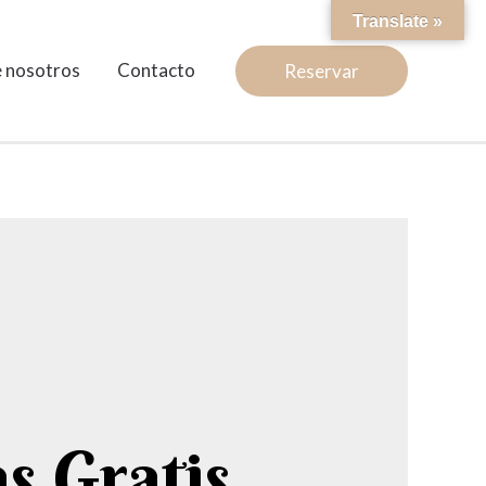
Translate »
 nosotros
Contacto
Reservar
s Gratis