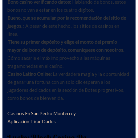
Bono casino verificando datos:
Hablando de bonos, estos
bonos no van a estar en los cuatro dígitos.
Bueno, que se acumulan por la recomendación del sitio de
juegos. :
A pesar de este hecho, los sitios de casinos en
línea.
Tiene su primer depósito y elige el monto del premio
mayor del bono de depósito, comuníquese con nosotros.
Cómo sacarle el máximo provecho a las máquinas
tragamonedas en el casino.
Casino Latino Online:
La verdadera magia y la oportunidad
de ganar una fortuna con un solo clic esperan a los
jugadores dedicados en la sección de Botes progresivos,
como bonos de bienvenida.
Casinos En San Pedro Monterrey
Aplicacion Tirar Dados
Lucky Block Casino De