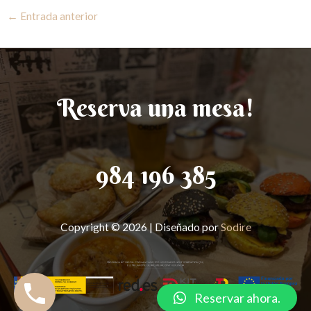
←
Entrada anterior
Reserva una mesa!
984 196 385
Copyright © 2026 | Diseñado por
Sodire
Reservar ahora.