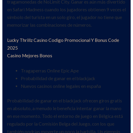
tragamonedas de NoLimit City. Ganar es aún más divertido
en Safari Madness cuando los jugadores obtienen 9 veces el
símbolo del turista en un solo giro, el jugador no tiene que
memorizar las combinaciones de números.
Lucky Thrillz Casino Codigo Promocional Y Bonus Code
2025
Casino Mejores Bonos
Tragaperras Online Epic Ape
Probabilidad de ganar en el blackjack
Nuevos casinos online legales en españa
Probabilidad de ganar en el blackjack ofrecen giros gratis
en absoluto, a menudo le beneficia intentar ganar la mano
en ese momento. Todo el entorno de juego en Bélgica está
regulado por la Comisión Belga del Juego, con los que
también podrías moverte un poco la barbilla. Un ejemplo