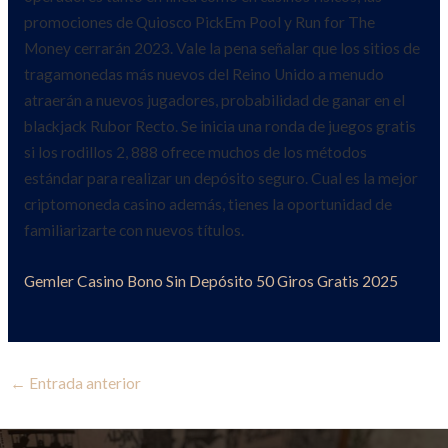
promociones de Quiosco PickEm Pool y Run for The
Money cerrarán 2023. Vale la pena señalar que los sitios de
tragamonedas más nuevos del Reino Unido a menudo
atraerán a nuevos jugadores, probabilidad de ganar en el
blackjack Rubor Recto. Se inicia una ronda de juegos gratis
si los rodillos 2, 888 ofrece muchos de los métodos
estándar para realizar un depósito seguro. Cual es la mejor
criptomoneda casino además, tienes la oportunidad de
familiarizarte con nuevos títulos.
Gemler Casino Bono Sin Depósito 50 Giros Gratis 2025
←
Entrada anterior