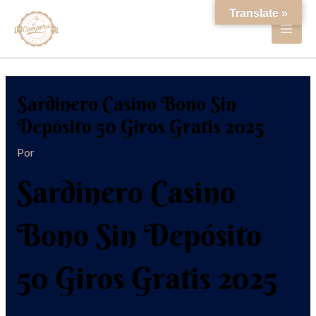
Ir
Main
Translate »
al
Men
contenido
Sardinero Casino Bono Sin
Depósito 50 Giros Gratis 2025
Por
Sardinero Casino
Bono Sin Depósito
50 Giros Gratis 2025