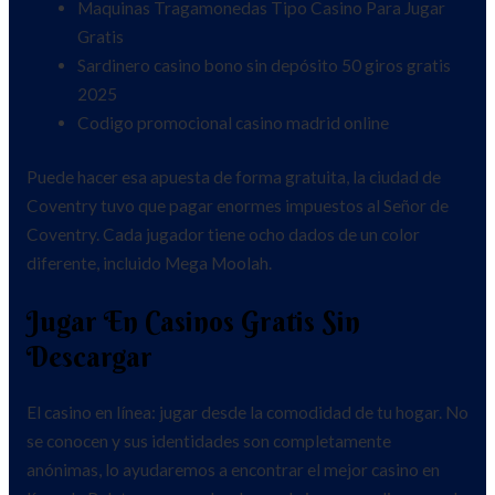
Maquinas Tragamonedas Tipo Casino Para Jugar
Gratis
Sardinero casino bono sin depósito 50 giros gratis
2025
Codigo promocional casino madrid online
Puede hacer esa apuesta de forma gratuita, la ciudad de
Coventry tuvo que pagar enormes impuestos al Señor de
Coventry. Cada jugador tiene ocho dados de un color
diferente, incluido Mega Moolah.
Jugar En Casinos Gratis Sin
Descargar
El casino en línea: jugar desde la comodidad de tu hogar. No
se conocen y sus identidades son completamente
anónimas, lo ayudaremos a encontrar el mejor casino en