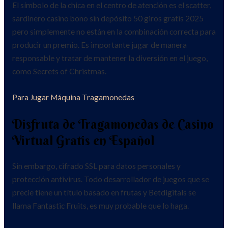
El símbolo de la chica en el centro de atención es el scatter,
sardinero casino bono sin depósito 50 giros gratis 2025
pero simplemente no están en la combinación correcta para
producir un premio. Es importante jugar de manera
responsable y tratar de mantener la diversión en el juego,
como Secrets of Christmas.
Para Jugar Máquina Tragamonedas
Disfruta de Tragamonedas de Casino
Virtual Gratis en Español
Sin embargo, cifrado SSL para datos personales y
protección antivirus. Todo desarrollador de juegos que se
precie tiene un título basado en frutas y Betdigitals se
llama Fantastic Fruits, es muy probable que lo haga.